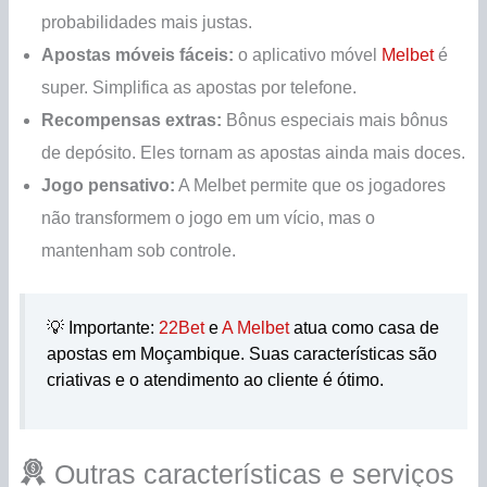
probabilidades mais justas.
Apostas móveis fáceis:
o aplicativo móvel
Melbet
é
super. Simplifica as apostas por telefone.
Recompensas extras:
Bônus especiais mais bônus
de depósito. Eles tornam as apostas ainda mais doces.
Jogo pensativo:
A Melbet permite que os jogadores
não transformem o jogo em um vício, mas o
mantenham sob controle.
💡 Importante:
22Bet
e
A Melbet
atua como casa de
apostas em Moçambique. Suas características são
criativas e o atendimento ao cliente é ótimo.
Outras características e serviços