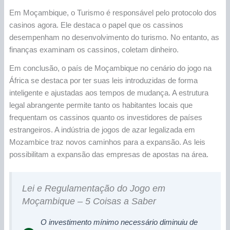
Em Moçambique, o Turismo é responsável pelo protocolo dos
casinos agora. Ele destaca o papel que os cassinos
desempenham no desenvolvimento do turismo. No entanto, as
finanças examinam os cassinos, coletam dinheiro.
Em conclusão, o país de Moçambique no cenário do jogo na
África se destaca por ter suas leis introduzidas de forma
inteligente e ajustadas aos tempos de mudança. A estrutura
legal abrangente permite tanto os habitantes locais que
frequentam os cassinos quanto os investidores de países
estrangeiros. A indústria de jogos de azar legalizada em
Mozambice traz novos caminhos para a expansão. As leis
possibilitam a expansão das empresas de apostas na área.
Lei e Regulamentação do Jogo em
Moçambique – 5 Coisas a Saber
O investimento mínimo necessário diminuiu de