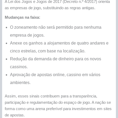
A Lei dos Jogos e Jogos de 2017 (Decreto n.º 4/2017) orienta
as empresas de jogo, substituindo as regras antigas.
Mudanças na faixa:
O zoneamento não será permitido para nenhuma
empresa de jogos.
Anexe os ganhos a alojamentos de quatro andares e
cinco estrelas, com base na localização.
Redução da demanda de dinheiro para os novos
cassinos.
Aprovação de apostas online, cassino em vários
ambientes.
Assim, esses sinais contribuem para a transparência,
participação e regulamentação do espaço de jogo. A nação se
forma como uma arena preferível para investimentos em sites
de apostas.