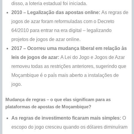
disso, a loteria estadual foi iniciada.
2010 – Legalização das apostas online:
As regras de
jogos de azar foram reformuladas com o Decreto
64/2010 para entrar na era digital – legalizando
projetos de jogos de azar online.
2017 – Ocorreu uma mudança liberal em relação às
leis de jogos de azar:
A Lei do Jogo e Jogos de Azar
removeu todas as restrições anteriores, sugerindo que
Moçambique é o país mais aberto a instalações de
jogo.
Mudança de regras – o que elas significam para as
plataformas de apostas de Moçambique?
As regras de investimento ficaram mais simples:
O
escopo do jogo cresceu quando os dólares diminuíram