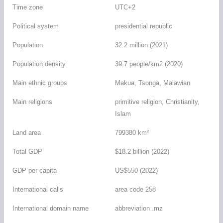
Time zone
UTC+2
Political system
presidential republic
Population
32.2 million (2021)
Population density
39.7 people/km2 (2020)
Main ethnic groups
Makua, Tsonga, Malawian
Main religions
primitive religion, Christianity,
Islam
Land area
799380 km²
Total GDP
$18.2 billion (2022)
GDP per capita
US$550 (2022)
International calls
area code 258
International domain name
abbreviation .mz