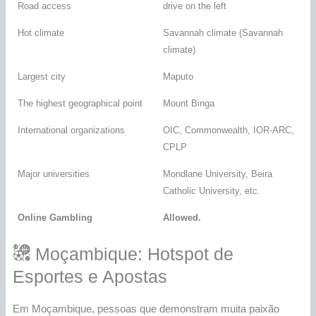
Road access
drive on the left
Hot climate
Savannah climate (Savannah
climate)
Largest city
Maputo
The highest geographical point
Mount Binga
International organizations
OIC, Commonwealth, IOR-ARC,
CPLP
Major universities
Mondlane University, Beira
Catholic University, etc.
Online Gambling
Allowed.
Moçambique: Hotspot de
Esportes e Apostas
Em Moçambique, pessoas que demonstram muita paixão