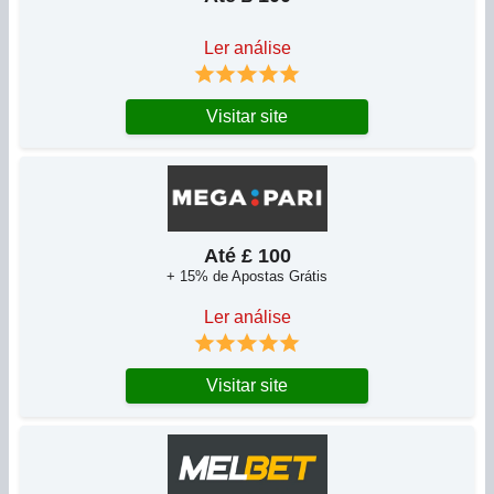
Ler análise
Visitar site
Até £ 100
+ 15% de Apostas Grátis
Ler análise
Visitar site