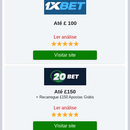
Até £ 100
Ler análise
Visitar site
Até £150
+ Recarregue £150 Apostas Grátis
Ler análise
Visitar site