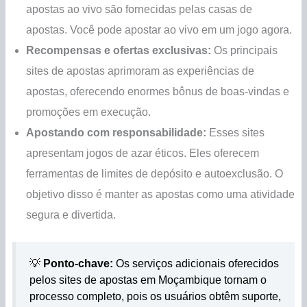
apostas ao vivo são fornecidas pelas casas de
apostas. Você pode apostar ao vivo em um jogo agora.
Recompensas e ofertas exclusivas:
Os principais
sites de apostas aprimoram as experiências de
apostas, oferecendo enormes bônus de boas-vindas e
promoções em execução.
Apostando com responsabilidade:
Esses sites
apresentam jogos de azar éticos. Eles oferecem
ferramentas de limites de depósito e autoexclusão. O
objetivo disso é manter as apostas como uma atividade
segura e divertida.
💡
Ponto-chave:
Os serviços adicionais oferecidos
pelos sites de apostas em Moçambique tornam o
processo completo, pois os usuários obtêm suporte,