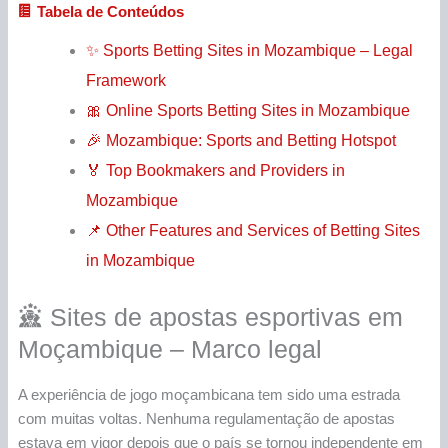
Tabela de Conteúdos
✨ Sports Betting Sites in Mozambique – Legal
Framework
🎀 Online Sports­ Betting Sites in Mozambique
🎉 Mozambique: Sports and Be­tting Hotspot
🏅 Top Bookmakers and Providers in
Mozambique
📌 Other Features and Services of Betting Sites
in Mozambique
Sites de apostas esportivas em
Moçambique – Marco legal
A experiência de jogo moçambicana tem sido uma estrada
com muitas voltas. Nenhuma regulamentação de apostas
estava em vigor depois que o país se tornou independente em