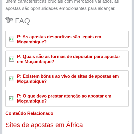
unem características cruciais com mercados variados, as
apostas são oportunidades emocionantes para alcançar.
FAQ
P: As apostas desportivas são legais em
Moçambique?
P: Quais são as formas de depositar para apostar
em Moçambique?
P: Existem bónus ao vivo de sites de apostas em
Moçambique?
P: O que devo prestar atenção ao apostar em
Moçambique?
Conteúdo Relacionado
Sites de apostas em África