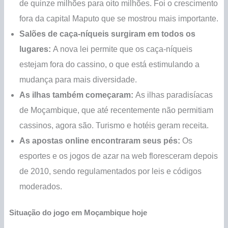
de quinze milhões para oito milhões. Foi o crescimento
fora da capital Maputo que se mostrou mais importante.
Salões de caça-níqueis surgiram em todos os
lugares:
A nova lei permite que os caça-níqueis
estejam fora do cassino, o que está estimulando a
mudança para mais diversidade.
As ilhas também começaram:
As ilhas paradisíacas
de Moçambique, que até recentemente não permitiam
cassinos, agora são. Turismo e hotéis geram receita.
As apostas online encontraram seus pés:
Os
esportes e os jogos de azar na web floresceram depois
de 2010, sendo regulamentados por leis e códigos
moderados.
Situação do jogo em Moçambique hoje