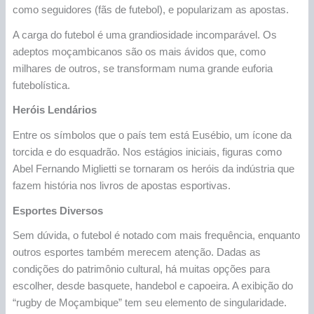
como seguidores (fãs de futebol), e popularizam as apostas.
A carga do futebol é uma grandiosidade incomparável. Os
adeptos moçambicanos são os mais ávidos que, como
milhares de outros, se transformam numa grande euforia
futebolística.
Heróis Lendários
Entre os símbolos que o país tem está Eusébio, um ícone da
torcida e do esquadrão. Nos estágios iniciais, figuras como
Abel Fernando Miglietti se tornaram os heróis da indústria que
fazem história nos livros de apostas esportivas.
Esportes Diversos
Sem dúvida, o futebol é notado com mais frequência, enquanto
outros esportes também merecem atenção. Dadas as
condições do patrimônio cultural, há muitas opções para
escolher, desde basquete, handebol e capoeira. A exibição do
“rugby de Moçambique” tem seu elemento de singularidade.